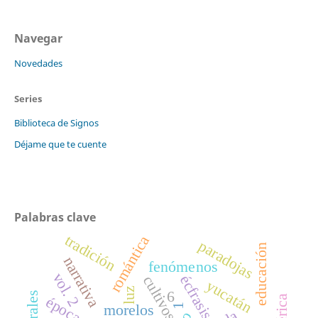
Navegar
Novedades
Series
Biblioteca de Signos
Déjame que te cuente
Palabras clave
tradición
romántica
paradojas
educación
narrativa
fenómenos
vol. 2
écfrasis
cultivos
yucatán
luz
6
1
morelos