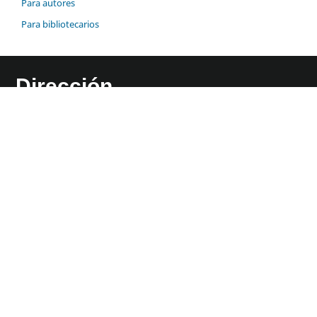
Para autores
Para bibliotecarios
Dirección
Av. Ferrocarril San Rafael Atlixco, Núm. 186,
Col. Leyes de Reforma 1 A Sección, Alcaldía
Iztapalapa, C.P 09310, Ciudad de México
Como llegar
Contacto
55-5804-4600 ext.4777
jfil@xanum.uam.mx
Calendario escolar