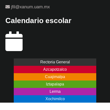
jfil@xanum.uam.mx
Calendario escolar
Rectoria General
Azcapotzalco
Cuajimalpa
Iztapalapa
Lerma
Xochimilco