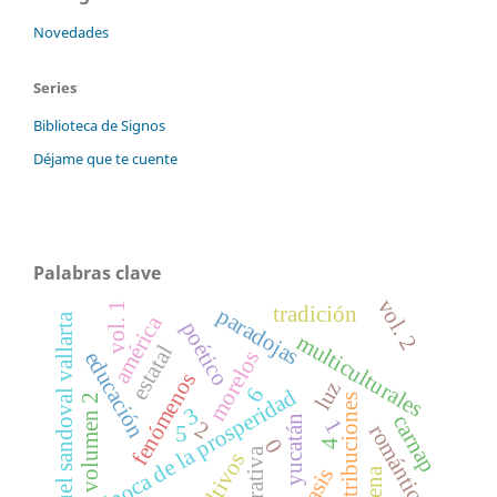
Novedades
Series
Biblioteca de Signos
Déjame que te cuente
Palabras clave
vol. 2
vol. 1
tradición
paradojas
manuel sandoval vallarta
américa
poético
multiculturales
estatal
morelos
educación
fenómenos
luz
6
época de la prosperidad
volumen 2
contribuciones
3
carnap
yucatán
1
2
romántica
5
0
4
narrativa
cultivos
viena