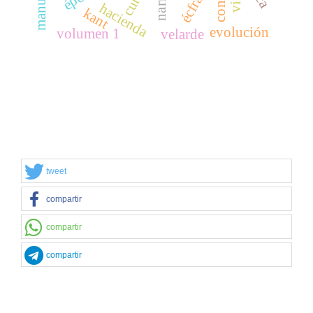
écfrasis
hacienda
kant
evolución
volumen 1
velarde
tweet
compartir
compartir
compartir