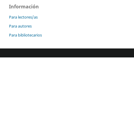
Información
Para lectores/as
Para autores
Para bibliotecarios
Dirección
Av. Ferrocarril San Rafael Atlixco, Núm. 186,
Col. Leyes de Reforma 1 A Sección, Alcaldía
Iztapalapa, C.P 09310, Ciudad de México
Como llegar
Contacto
55-5804-4600 ext.4777