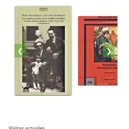
❮
❯
Visitas actuales