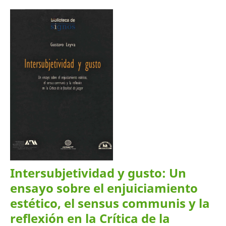
Intersubjetividad y gusto: Un
ensayo sobre el enjuiciamiento
estético, el sensus communis y la
reflexión en la Crítica de la