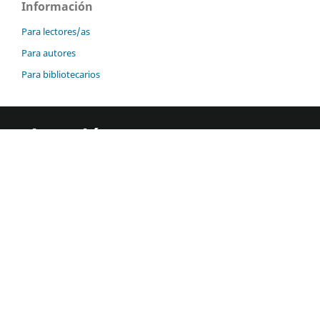
Información
Para lectores/as
Para autores
Para bibliotecarios
Dirección
Av. Ferrocarril San Rafael Atlixco, Núm. 186,
Col. Leyes de Reforma 1 A Sección, Alcaldía
Iztapalapa, C.P 09310, Ciudad de México
Como llegar
Contacto
55-5804-4600 ext.4777