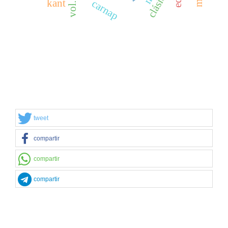
clásicos
vol. 1
kant
carnap
tweet
compartir
compartir
compartir